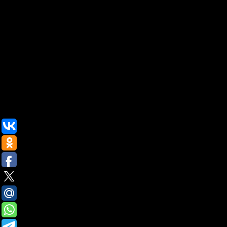
социальных сетях будет описан в ближайшее время. Я еще до с
Наряду с поздравлением всех с наступлением нового года, я 
терпения. Сейчас помимо работы над настоящим сайтом я заня
создание сайта и повышение его рейтинга требует огромных зн
Скажу вам, — интересно почерпнуть новое, особенно когда полу
Планов, конечно, много. Желания их выполнить – еще больше.
неудачи, несомненно, терял деньги на лохотронах, не видел по
В планах – поднять на ноги этот проект, не терять соответств
доверие среди читателей. Кому интересно, воспользуйтесь ссы
Copyright 2026. Блог о бизнесе. Все права защищены