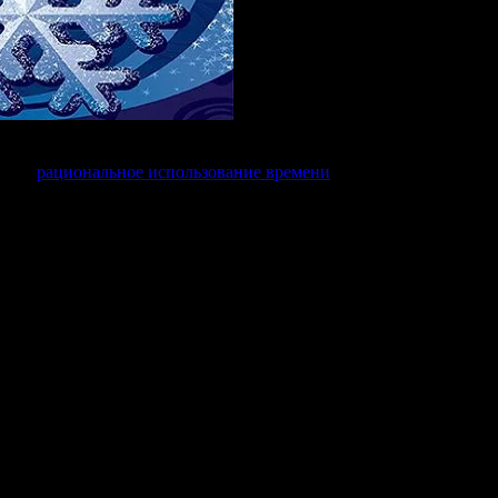
и своих компьютеров! Так уж сложилось, что в новогоднюю ночь 
сил и
рациональное использование времени
сделали свое. Искупа
анных желаний, несет любовь, нескончаемое здоровье, счастье,
ания – вознаграждены. Так, и никак иначе не может быть! Тепер
Итоги
димого времени, я все-таки распределил его, и теперь можно 
х проектах приносит прибыль на постоянной основе и не требует
ым делом.
авить еще несколько. Не надо думать, что я привожу вам что-то
в интернете. Не хотелось бы застать вас за перебиранием различ
тернета, и они не требуют образования в сфере компьютеров и