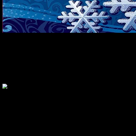
Доброго январского времени суток всем, кто сидит за экранам
зато я доделал то, что не мог доделать до нового года. Прилив 
Пусть он принесет всем только добро, исполнение всех задум
обязательно исполнится. Все усилия будут оправданы, все стар
Что касается лично меня, то, несмотря на отсутствие необхо
оставлять время на работу в интернете. Участие в нескольки
сутки, собрать прибыть, и снова заняться дальше своим любим
Ссылки на рабочие проекты я вам уже приводил. Планирую доб
слова. Я лишь указал на правдивый материал из всего наличия 
Я уже писал, что эти ссылки для тех, кто новичок в мире ин