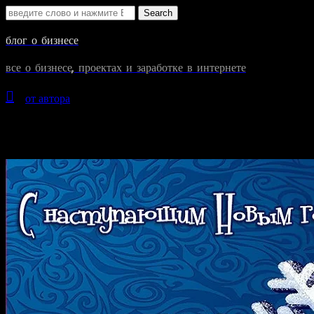
Search
for:
блог о бизнесе
все о бизнесе, проектах и заработке в интернете

»
от автора
»
Сейчас вы читаете"Всех с наступлением 2017го
2 января
2017
Всех с наступлением 2017го года