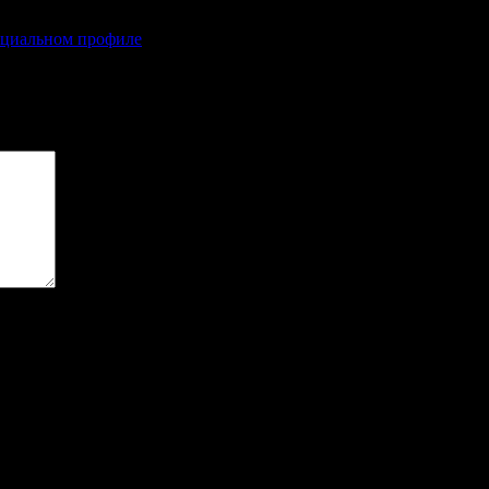
социальном профиле
ечены
*