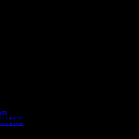
юте
 к системе
 к системе
аботка, а так же приводится описание как "белых", так и моше