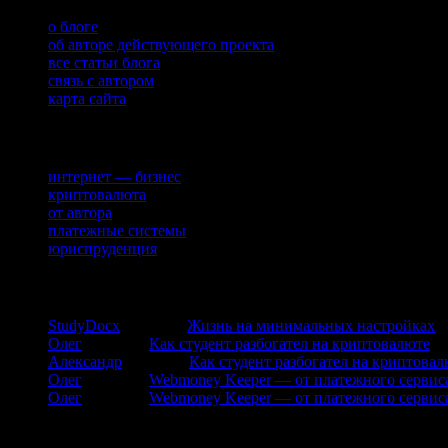
о блоге
об авторе действующего проекта
все статьи блога
связь с автором
карта сайта
Рубрики
интернет — бизнес
криптовалюта
от автора
платежные системы
юриспруденция
комментарии
StudyDocx
к записи
Жизнь на минимальных настройках
Олег
к записи
Как студент разбогател на криптовалюте
Александр
к записи
Как студент разбогател на криптовал
Олег
к записи
Webmoney Keeper — от платежного сервиса
Олег
к записи
Webmoney Keeper — от платежного сервиса
Сайт посвящен ведению бизнеса в интернете. Описаны типы зар