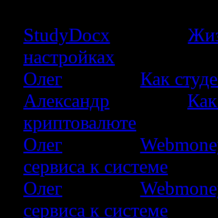
комментарии
StudyDocx
к записи
Жиз
настройках
Олег
к записи
Как студе
Александр
к записи
Как
криптовалюте
Олег
к записи
Webmoney
сервиса к системе
Олег
к записи
Webmoney
сервиса к системе