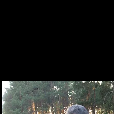
все дистанционно. Но
постоянное нахождение у 
обработка заявок. Одни
свою основную деятельн
придуманное даст желаемы