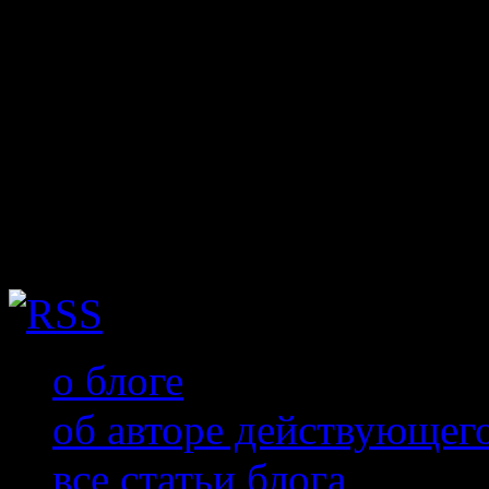
творить дальше…
Семья, которая создается 
никогда не отойдет на вт
ты всегда самый лучший… 
у тебя получится…
о блоге
об авторе действующег
все статьи блога