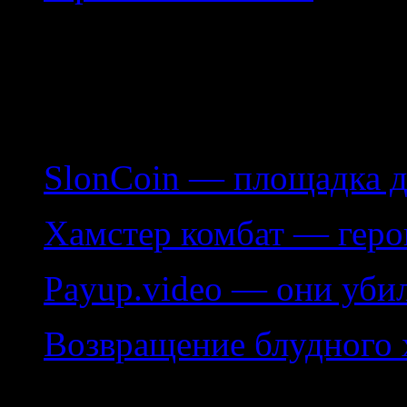
Сайт посвящен ведению б
типы заработка, а так же 
"белых", так и мошенниче
SlonCoin — площадка д
Хамстер комбат — геро
Payup.video — они уби
Возвращение блудного 