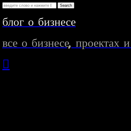
Search
for:
блог о бизнесе
все о бизнесе, проектах и

»
You're currently readi
проекта"
7 мая
2016
об авторе действующего
Н