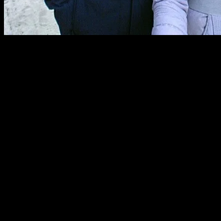
С давних пор, уходящих
драгоценной семьей яв
Именно они меня растил
чадом. Дали ему первона
выживания в этой жизни
перечисленному, научить 
Поскольку их время бы
работа не беспокоили ник