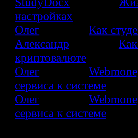
StudyDocx
к записи
Жиз
настройках
Олег
к записи
Как студе
Александр
к записи
Как
криптовалюте
Олег
к записи
Webmoney
сервиса к системе
Олег
к записи
Webmoney
сервиса к системе
Сайт посвящен ведению б