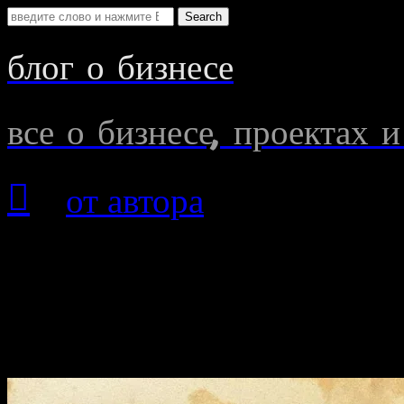
Search
for:
блог о бизнесе
все о бизнесе, проектах и

»
от автора
»
Сейчас вы
ногу со временем"
10 июля
2023
Собственный сайт в ног