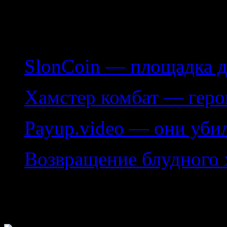
типы заработка, а так же 
"белых", так и мошенниче
SlonCoin — площадка д
Хамстер комбат — геро
Payup.video — они уби
Возвращение блудного 