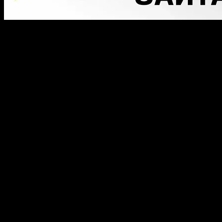
Я как-то уже затрагив
должна быть уникальной
авторов. Сюда же отно
религиозных и поли
экстремизма, насилия.
Все это, если будет публ
общем доступе для все
поисковыми машинами.