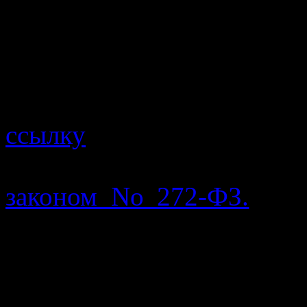
массовой информации, чт
Facebook ограничивает
ресурсам, а так же 
пользователей. Перечисл
ссылку
на изложенную мн
о которых шла речь, 
законом No 272-ФЗ.
И те
против Facebook.
4 марта 2022 года Fa
блокировки на территори