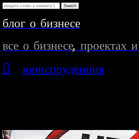
Search
for:
блог о бизнесе
все о бизнесе, проектах и

»
юриспруденция
»
Сей
экстремизма в интернете"
18 июля
2023
Россия против экстреми