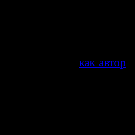
рекламодателей. Что каса
молодежи эта социальна
один. Благодаря обширн
инструментам, приток 
колоссален. Я,
как автор
,
момента. Сейчас, в наше
данной социальной сети
Но обо всем по порядку.
Если кто не знает, то I
приобретением компани