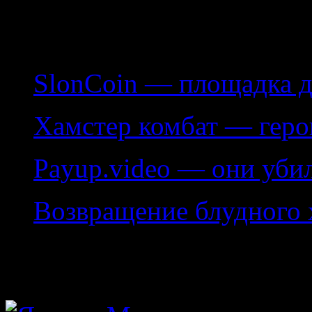
типы заработка, а так же 
"белых", так и мошенниче
SlonCoin — площадка д
Хамстер комбат — геро
Payup.video — они уби
Возвращение блудного 