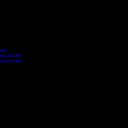
юте
 к системе
 к системе
аботка, а так же приводится описание как "белых", так и моше