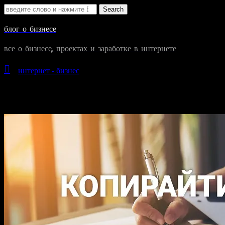
Search
for:
блог о бизнесе
все о бизнесе, проектах и заработке в интернете

»
интернет - бизнес
»
Сейчас вы читаете"Копирайтинг и его 
2 мая
2017
Копирайтинг и его отличие от написания текстов