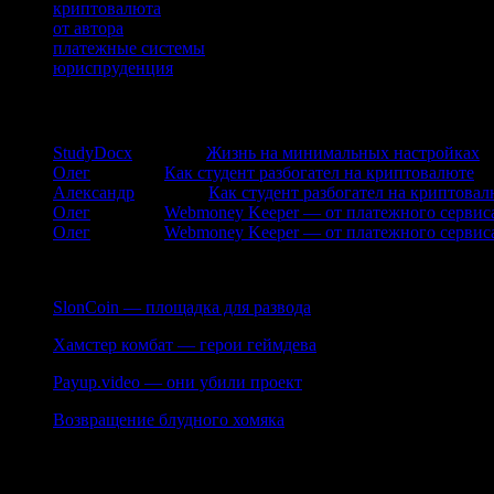
криптовалюта
от автора
платежные системы
юриспруденция
комментарии
StudyDocx
к записи
Жизнь на минимальных настройках
Олег
к записи
Как студент разбогател на криптовалюте
Александр
к записи
Как студент разбогател на криптовал
Олег
к записи
Webmoney Keeper — от платежного сервиса
Олег
к записи
Webmoney Keeper — от платежного сервиса
Сайт посвящен ведению бизнеса в интернете. Описаны типы зар
SlonCoin — площадка для развода
Хамстер комбат — герои геймдева
Payup.video — они убили проект
Возвращение блудного хомяка