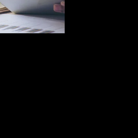
вовать на страницах этого сайта. Продолжим знакомиться с 
Термин копирайтинга и его история
юридическим термином копирайт, имеющим отношение к автор
характера для себя или организации, с последующим продвижен
.
копирайтинг и рерайтинг. Итак, в двух словах: копирайтинг – н
о материала.
Копирайтинг и его история
 создателем или отцом является некий Клод Хопкинс. Если верит