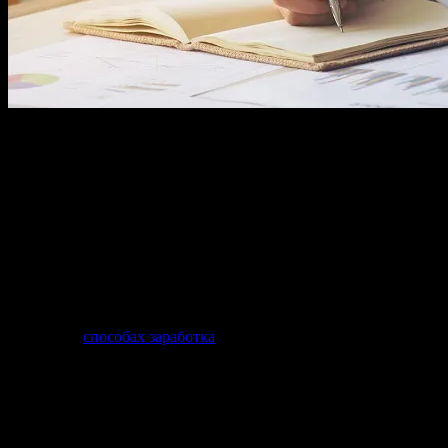
Итак, после небольшого перерыва я снова рад вас приветст
рассмотрим копирайтинг и его отличие от написания текстов.
Сразу скажу, что копирайтинг не имеет ничего общего с 
присутствуют. Но об этом мы поговорим позже.
Термин «копирайтинг» означает написание статей рекламного 
формулируют это определение по-разному. Но суть не меняется
В статье о
способах заработка
в интернете я упоминал термины 
рерайтинга, то это грамотное переписывание из уже созданног
История термина «копирайтинг» уходит корнями в 18 век. Его